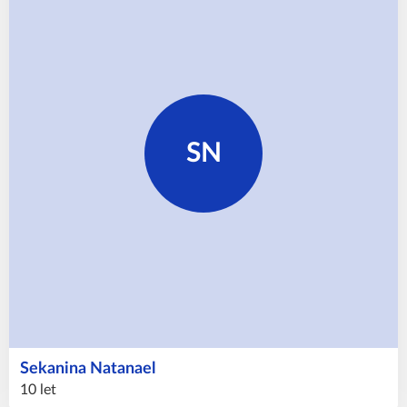
SN
Sekanina
Natanael
10 let