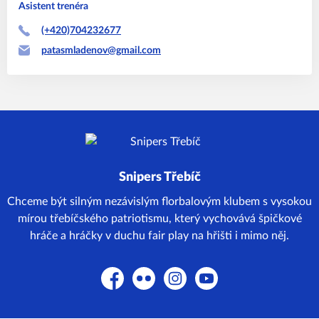
Asistent trenéra
(+420)704232677
patasmladenov@gmail.com
Snipers Třebíč
Chceme být silným nezávislým florbalovým klubem s vysokou
mírou třebíčského patriotismu, který vychovává špičkové
hráče a hráčky v duchu fair play na hřišti i mimo něj.
Facebook
Flickr
Instagram
YouTube