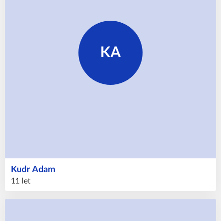
KA
Kudr
Adam
11 let