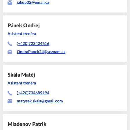
jakub02@email.cz
Pánek
Ondřej
Asistent trenéra
(+420)723424616
OndraPanek24@seznam.cz
Skála
Matěj
Asistent trenéra
(+420)734689194
matysek.skala@gmail.com
Mladenov
Patrik