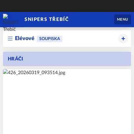
SNIPERS TŘEBÍČ
MENU
Elévové
SOUPISKA
HRÁČI
4
#