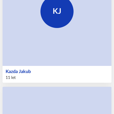
KJ
Kazda
Jakub
11 let