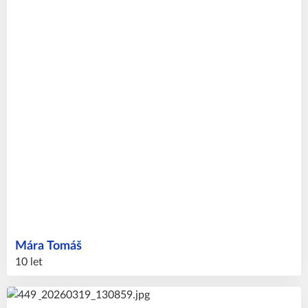
Mára
Tomáš
10 let
54
#