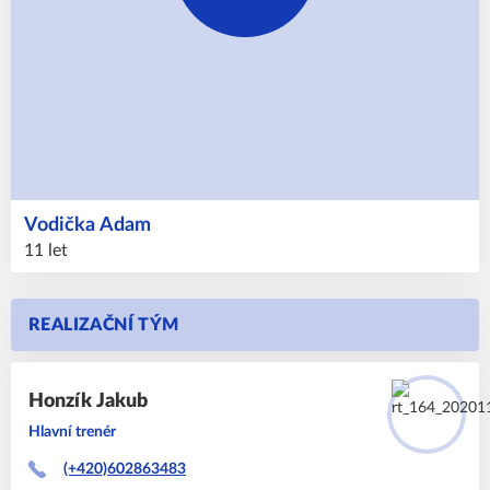
Vodička
Adam
11 let
REALIZAČNÍ TÝM
Honzík
Jakub
Hlavní trenér
(+420)602863483