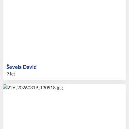
Ševela
David
9 let
14
#