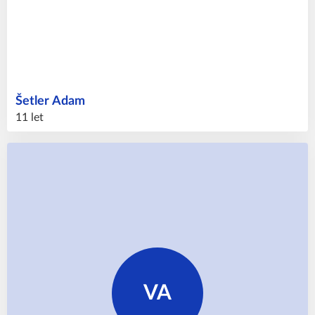
Šetler
Adam
11 let
VA