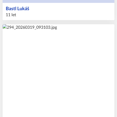
Bastl
Lukáš
11 let
71
#