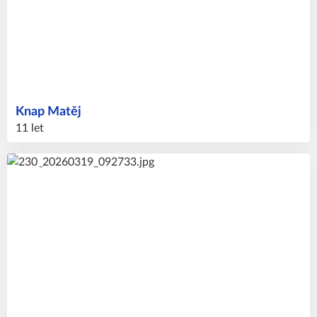
Knap
Matěj
11 let
98
#