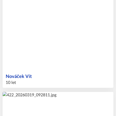
Nováček
Vít
10 let
38
#