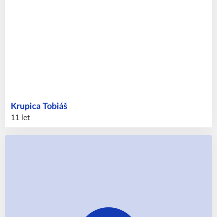
Krupica
Tobiáš
11 let