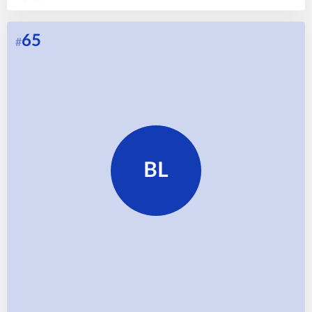
65
#
BL