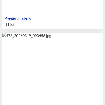
Stráník
Jakub
11 let