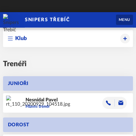
SNIPERS TŘEBÍČ
MENU
Klub
Trenéři
JUNIOŘI
Nesnídal
Pavel
Hlavní trenér
DOROST