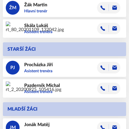
Žák
Martin
ŽM
Hlavní trenér
Skála
Lukáš
Asistent trenéra
STARŠÍ ŽÁCI
Procházka
Jiří
PJ
Asistent trenéra
Pazderník
Michal
Asistent trenéra
MLADŠÍ ŽÁCI
Jonák
Matěj
JM