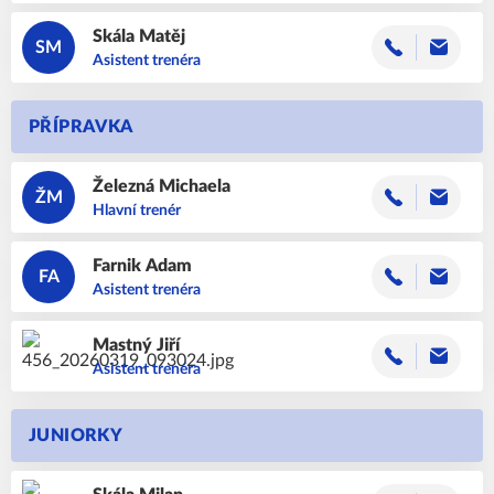
Skála
Matěj
SM
Asistent trenéra
PŘÍPRAVKA
Železná
Michaela
ŽM
Hlavní trenér
Farnik
Adam
FA
Asistent trenéra
Mastný
Jiří
Asistent trenéra
JUNIORKY