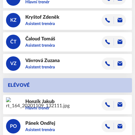
Hlavní trenér
Kryštof
Zdeněk
KZ
Asistent trenéra
Čaloud
Tomáš
ČT
Asistent trenéra
Vávrová
Zuzana
VZ
Asistent trenéra
ELÉVOVÉ
Honzík
Jakub
Hlavní trenér
Pánek
Ondřej
PO
Asistent trenéra