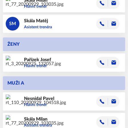
Skála
Milan
Hlavní trenér
Skála
Matěj
SM
Asistent trenéra
ŽENY
Pařízek
Josef
Hlavní trenér
MUŽI A
Nesnídal
Pavel
Hlavní trenér
Skála
Milan
Asistent trenéra