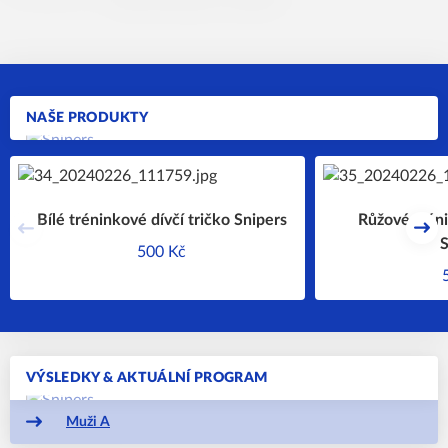
NAŠE PRODUKTY
Bílé tréninkové dívčí tričko Snipers
Růžové tréni
Předchozí
Dal
500 Kč
VÝSLEDKY & AKTUÁLNÍ PROGRAM
Muži A