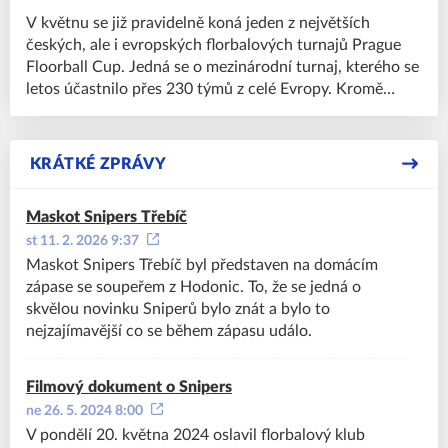
V květnu se již pravidelně koná jeden z největších
českých, ale i evropských florbalových turnajů Prague
Floorball Cup. Jedná se o mezinárodní turnaj, kterého se
letos účastnilo přes 230 týmů z celé Evropy. Kromě
českých týmů přijely také kluby ze Slovenka, Polska,
Německa, Lotyšska, Slovinska a také z florbalových
velmoci Švédska a Finska. Třebíčští Snipers se na něj
KRÁTKÉ ZPRÁVY
vypravili se čtyřmi týmy – elévy, mladšími a staršími žáky
a dorostenci. Celkem se do Prahy na třídenní turnaj
Maskot Snipers Třebíč
vydalo přes šedesát členů klubu Snipers Třebíč.
st 11. 2. 2026 9:37
Maskot Snipers Třebíč byl představen na domácím
zápase se soupeřem z Hodonic. To, že se jedná o
skvělou novinku Sniperů bylo znát a bylo to
nejzajímavější co se během zápasu událo.
Filmový dokument o Snipers
ne 26. 5. 2024 8:00
V pondělí 20. května 2024 oslavil florbalový klub