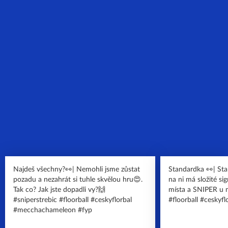
Najdeš všechny?👀| Nemohli jsme zůstat
Standardka 👀| St
pozadu a nezahrát si tuhle skvělou hru😍.
na ni má složité si
Tak co? Jak jste dopadli vy?🙌
místa a SNIPER u míčku 😍. 
#sniperstrebic #floorball #ceskyflorbal
#floorball #ceskyfl
#mecchachameleon #fyp