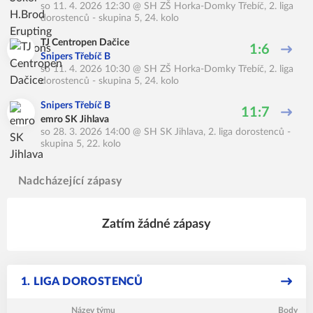
so 11. 4. 2026 12:30
@
SH ZŠ Horka-Domky Třebíč
,
2. liga
dorostenců - skupina 5, 24. kolo
TJ Centropen Dačice
1:6
Snipers Třebíč B
so 11. 4. 2026 10:30
@
SH ZŠ Horka-Domky Třebíč
,
2. liga
dorostenců - skupina 5, 24. kolo
Snipers Třebíč B
11:7
emro SK Jihlava
so 28. 3. 2026 14:00
@
SH SK Jihlava
,
2. liga dorostenců -
skupina 5, 22. kolo
Nadcházející zápasy
Zatím žádné zápasy
1. LIGA DOROSTENCŮ
Název týmu
Body