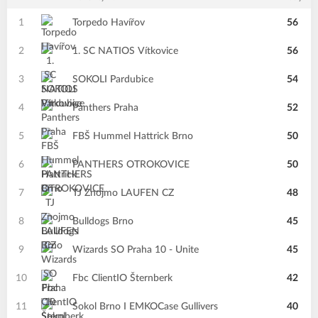
1
Torpedo Havířov
56
2
1. SC NATIOS Vítkovice
56
3
SOKOLI Pardubice
54
4
Panthers Praha
52
5
FBŠ Hummel Hattrick Brno
50
6
PANTHERS OTROKOVICE
50
7
TJ Znojmo LAUFEN CZ
48
8
Bulldogs Brno
45
9
Wizards SO Praha 10 - Unite
45
10
Fbc ClientIO Šternberk
42
11
Sokol Brno I EMKOCase Gullivers
40