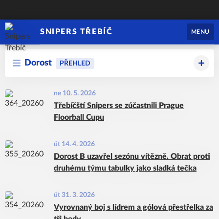
SNIPERS TŘEBÍČ
MENU
Dorost
PŘEHLED
ne 10. 5. 2026
Třebíčští Snipers se zúčastnili Prague
Floorball Cupu
út 14. 4. 2026
Dorost B uzavřel sezónu vítězně. Obrat proti
druhému týmu tabulky jako sladká tečka
út 31. 3. 2026
Vyrovnaný boj s lídrem a gólová přestřelka za