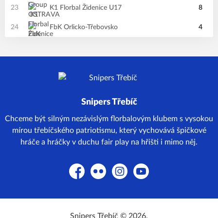
23
K1 Florbal Židenice U17
8
24
FbK Orlicko-Třebovsko
4
Snipers Třebíč
Chceme být silným nezávislým florbalovým klubem s vysokou
mírou třebíčského patriotismu, který vychovává špičkové
hráče a hráčky v duchu fair play na hřišti i mimo něj.
Facebook
Flickr
Instagram
YouTube
Snipers Třebíč © 2026.