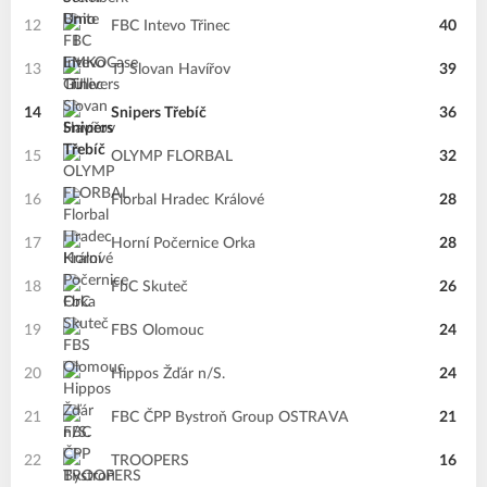
12
FBC Intevo Třinec
40
13
TJ Slovan Havířov
39
14
Snipers Třebíč
36
15
OLYMP FLORBAL
32
16
Florbal Hradec Králové
28
17
Horní Počernice Orka
28
18
FbC Skuteč
26
19
FBS Olomouc
24
20
Hippos Žďár n/S.
24
21
FBC ČPP Bystroň Group OSTRAVA
21
22
TROOPERS
16