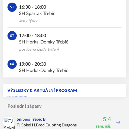
16:30 - 18:00
ST
SH Spartak Třebíč
lichý týden
17:00 - 18:00
ST
SH Horka-Domky Třebíč
posilovna (sudý týden)
19:00 - 20:30
PÁ
SH Horka-Domky Třebíč
VÝSLEDKY & AKTUÁLNÍ PROGRAM
Poslední zápasy
5:4
Snipers Třebíč B
TJ Sokol H.Brod Erupting Dragons
sam. náj.