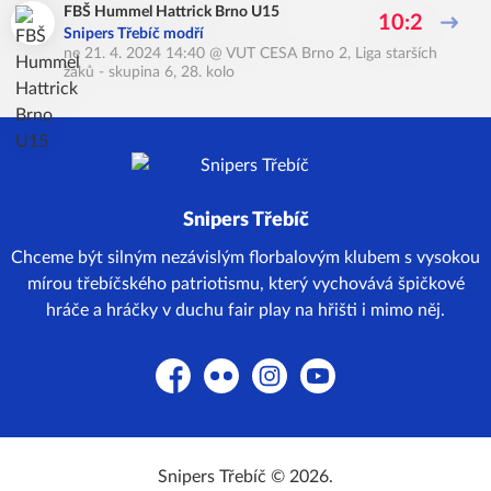
FBŠ Hummel Hattrick Brno U15
10:2
Snipers Třebíč modří
ne 21. 4. 2024 14:40
@
VUT CESA Brno 2
,
Liga starších
žáků - skupina 6, 28. kolo
Snipers Třebíč
Chceme být silným nezávislým florbalovým klubem s vysokou
mírou třebíčského patriotismu, který vychovává špičkové
hráče a hráčky v duchu fair play na hřišti i mimo něj.
Facebook
Flickr
Instagram
YouTube
Snipers Třebíč © 2026.