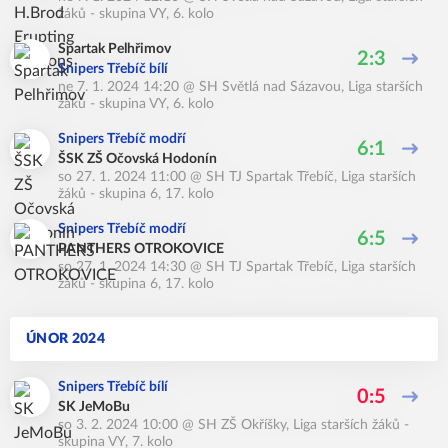
žáků - skupina VY, 6. kolo
Spartak Pelhřimov
2:3
Snipers Třebíč bílí
ne 7. 1. 2024 14:20
@
SH Světlá nad Sázavou
,
Liga starších
žáků - skupina VY, 6. kolo
Snipers Třebíč modří
6:1
ŠSK ZŠ Očovská Hodonín
so 27. 1. 2024 11:00
@
SH TJ Spartak Třebíč
,
Liga starších
žáků - skupina 6, 17. kolo
Snipers Třebíč modří
6:5
PANTHERS OTROKOVICE
so 27. 1. 2024 14:30
@
SH TJ Spartak Třebíč
,
Liga starších
žáků - skupina 6, 17. kolo
ÚNOR 2024
Snipers Třebíč bílí
0:5
SK JeMoBu
so 3. 2. 2024 10:00
@
SH ZŠ Okříšky
,
Liga starších žáků -
skupina VY, 7. kolo