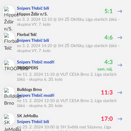
Snipers Třebíč bílí
5:1
Hippos Žďár n/S.
so 3. 2. 2024 12:10
@
SH ZŠ Okříšky
,
Liga starších žáků -
skupina VY, 7. kolo
Florbal Telč
4:6
Snipers Třebíč bílí
so 3. 2. 2024 14:20
@
SH ZŠ Okříšky
,
Liga starších žáků -
skupina VY, 7. kolo
4:3
Snipers Třebíč modří
TROOPERS
sam. náj.
ne 11. 2. 2024 11:10
@
VUT CESA Brno 2
,
Liga starších
žáků - skupina 6, 20. kolo
Bulldogs Brno
11:3
Snipers Třebíč modří
ne 11. 2. 2024 12:50
@
VUT CESA Brno 2
,
Liga starších
žáků - skupina 6, 20. kolo
SK JeMoBu
17:0
Snipers Třebíč bílí
ne 25. 2. 2024 10:00
@
SH Světlá nad Sázavou
,
Liga