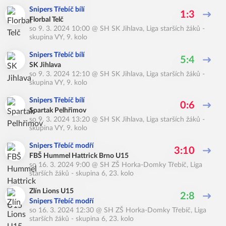
Snipers Třebíč bílí
1:3
Florbal Telč
so 9. 3. 2024 10:00
@
SH SK Jihlava
,
Liga starších žáků -
skupina VY, 9. kolo
Snipers Třebíč bílí
5:4
SK Jihlava
so 9. 3. 2024 12:10
@
SH SK Jihlava
,
Liga starších žáků -
skupina VY, 9. kolo
Snipers Třebíč bílí
0:6
Spartak Pelhřimov
so 9. 3. 2024 13:20
@
SH SK Jihlava
,
Liga starších žáků -
skupina VY, 9. kolo
Snipers Třebíč modří
3:10
FBŠ Hummel Hattrick Brno U15
so 16. 3. 2024 9:00
@
SH ZŠ Horka-Domky Třebíč
,
Liga
starších žáků - skupina 6, 23. kolo
Zlín Lions U15
2:8
Snipers Třebíč modří
so 16. 3. 2024 12:30
@
SH ZŠ Horka-Domky Třebíč
,
Liga
starších žáků - skupina 6, 23. kolo