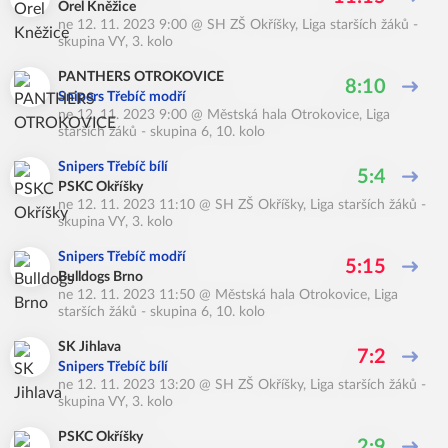
Orel Kněžice
ne 12. 11. 2023 9:00
@
SH ZŠ Okříšky
,
Liga starších žáků -
skupina VY, 3. kolo
PANTHERS OTROKOVICE
8:10
Snipers Třebíč modří
ne 12. 11. 2023 9:00
@
Městská hala Otrokovice
,
Liga
starších žáků - skupina 6, 10. kolo
Snipers Třebíč bílí
5:4
PSKC Okříšky
ne 12. 11. 2023 11:10
@
SH ZŠ Okříšky
,
Liga starších žáků -
skupina VY, 3. kolo
Snipers Třebíč modří
5:15
Bulldogs Brno
ne 12. 11. 2023 11:50
@
Městská hala Otrokovice
,
Liga
starších žáků - skupina 6, 10. kolo
SK Jihlava
7:2
Snipers Třebíč bílí
ne 12. 11. 2023 13:20
@
SH ZŠ Okříšky
,
Liga starších žáků -
skupina VY, 3. kolo
PSKC Okříšky
2:9