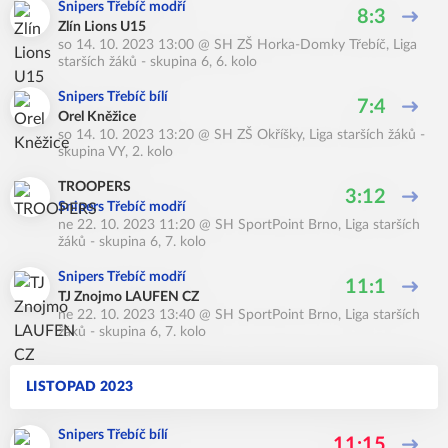
Snipers Třebíč modří
8:3
Zlín Lions U15
so 14. 10. 2023 13:00
@
SH ZŠ Horka-Domky Třebíč
,
Liga
starších žáků - skupina 6, 6. kolo
Snipers Třebíč bílí
7:4
Orel Kněžice
so 14. 10. 2023 13:20
@
SH ZŠ Okříšky
,
Liga starších žáků -
skupina VY, 2. kolo
TROOPERS
3:12
Snipers Třebíč modří
ne 22. 10. 2023 11:20
@
SH SportPoint Brno
,
Liga starších
žáků - skupina 6, 7. kolo
Snipers Třebíč modří
11:1
TJ Znojmo LAUFEN CZ
ne 22. 10. 2023 13:40
@
SH SportPoint Brno
,
Liga starších
žáků - skupina 6, 7. kolo
LISTOPAD 2023
Snipers Třebíč bílí
11:15