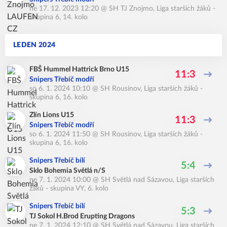
ne 17. 12. 2023 12:20
@
SH TJ Znojmo
,
Liga starších žáků -
skupina 6, 14. kolo
LEDEN 2024
FBŠ Hummel Hattrick Brno U15
11:3
Snipers Třebíč modří
so 6. 1. 2024 10:10
@
SH Rousínov
,
Liga starších žáků -
skupina 6, 16. kolo
Zlín Lions U15
11:3
Snipers Třebíč modří
so 6. 1. 2024 11:50
@
SH Rousínov
,
Liga starších žáků -
skupina 6, 16. kolo
Snipers Třebíč bílí
5:4
Sklo Bohemia Světlá n/S
ne 7. 1. 2024 10:00
@
SH Světlá nad Sázavou
,
Liga starších
žáků - skupina VY, 6. kolo
Snipers Třebíč bílí
5:3
TJ Sokol H.Brod Erupting Dragons
ne 7. 1. 2024 12:10
@
SH Světlá nad Sázavou
,
Liga starších