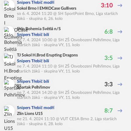
Snipers Třebíč modří
3:10
Sokol Brno I EMKOCase Gullivers
so 6. 4. 2024 11:20
@
SH SportPoint Brno
,
Liga starších
žáků - skupina 6, 26. kolo
Sklo Bohemia Světlá n/S
6:8
Snipers Třebíč bílí
ne 7. 4. 2024 10:00
@
SH ZŠ Osvobození Pelhřimov
,
Liga
starších žáků - skupina VY, 11. kolo
TJ Sokol H.Brod Erupting Dragons
3:5
Snipers Třebíč bílí
ne 7. 4. 2024 11:10
@
SH ZŠ Osvobození Pelhřimov
,
Liga
starších žáků - skupina VY, 11. kolo
Snipers Třebíč bílí
3:3
Spartak Pelhřimov
ne 7. 4. 2024 14:20
@
SH ZŠ Osvobození Pelhřimov
,
Liga
starších žáků - skupina VY, 11. kolo
Snipers Třebíč modří
8:7
Zlín Lions U15
ne 21. 4. 2024 11:10
@
VUT CESA Brno 2
,
Liga starších
žáků - skupina 6, 28. kolo