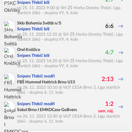
Snipers Třebíč bílí
so 25. 11. 2023 9:00
@
SH ZŠ Horka-Domky Třebíč
,
Liga
starších žáků - skupina VY, 4. kolo
Sklo Bohemia Světlá n/S
6:6
Snipers Třebíč bílí
so 25. 11. 2023 12:10
@
SH ZŠ Horka-Domky Třebíč
,
Liga
starších žáků - skupina VY, 4. kolo
Orel Kněžice
4:7
Snipers Třebíč bílí
so 25. 11. 2023 14:20
@
SH ZŠ Horka-Domky Třebíč
,
Liga
starších žáků - skupina VY, 4. kolo
Snipers Třebíč modří
2:13
FBŠ Hummel Hattrick Brno U15
ne 26. 11. 2023 10:10
@
VUT CESA Brno 2
,
Liga starších
žáků - skupina 6, 11. kolo
1:2
Snipers Třebíč modří
Sokol Brno I EMKOCase Gullivers
sam. náj.
ne 26. 11. 2023 12:30
@
VUT CESA Brno 2
,
Liga starších
žáků - skupina 6, 11. kolo