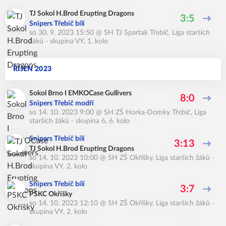
TJ Sokol H.Brod Erupting Dragons
3:5
Snipers Třebíč bílí
so 30. 9. 2023 15:50
@
SH TJ Spartak Třebíč
,
Liga starších
žáků - skupina VY, 1. kolo
ŘÍJEN 2023
Sokol Brno I EMKOCase Gullivers
8:0
Snipers Třebíč modří
so 14. 10. 2023 9:00
@
SH ZŠ Horka-Domky Třebíč
,
Liga
starších žáků - skupina 6, 6. kolo
Snipers Třebíč bílí
3:13
TJ Sokol H.Brod Erupting Dragons
so 14. 10. 2023 10:00
@
SH ZŠ Okříšky
,
Liga starších žáků -
skupina VY, 2. kolo
Snipers Třebíč bílí
3:7
PSKC Okříšky
so 14. 10. 2023 12:10
@
SH ZŠ Okříšky
,
Liga starších žáků -
skupina VY, 2. kolo