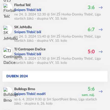
Florbal Telč
3:6
Snipers Třebíč bílí
ne 24. 3. 2024 12:30
@
SH ZŠ Horka-Domky Třebíč
,
Liga
starších žáků - skupina VY, 10. kolo
SK JeMoBu
6:7
Snipers Třebíč bílí
ne 24. 3. 2024 15:40
@
SH ZŠ Horka-Domky Třebíč
,
Liga
starších žáků - skupina VY, 10. kolo
TJ Centropen Dačice
5:0
Snipers Třebíč bílí
ne 24. 3. 2024 17:50
@
SH ZŠ Horka-Domky Třebíč
,
Liga
starších žáků - skupina VY, 10. kolo
DUBEN 2024
5:6
Bulldogs Brno
Snipers Třebíč modří
sam. náj.
so 6. 4. 2024 9:00
@
SH SportPoint Brno
,
Liga starších
žáků - skupina 6, 26. kolo