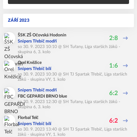
ZÁŘÍ 2023
ŠSK ZŠ Očovská Hodonín
2:8
Snipers Třebíč modří
so 30. 9. 2023 10:10
@
SH Tuřany
,
Liga starších žáků -
skupina 6, 3. kolo
Orel Kněžice
1:6
Snipers Třebíč bílí
so 30. 9. 2023 10:30
@
SH TJ Spartak Třebíč
,
Liga starších
žáků - skupina VY, 1. kolo
Snipers Třebíč modří
6:2
FBC GEPARDI BRNO blue
so 30. 9. 2023 12:30
@
SH Tuřany
,
Liga starších žáků -
skupina 6, 3. kolo
Florbal Telč
6:2
Snipers Třebíč bílí
so 30. 9. 2023 13:40
@
SH TJ Spartak Třebíč
,
Liga starších
žáků - skupina VY, 1. kolo