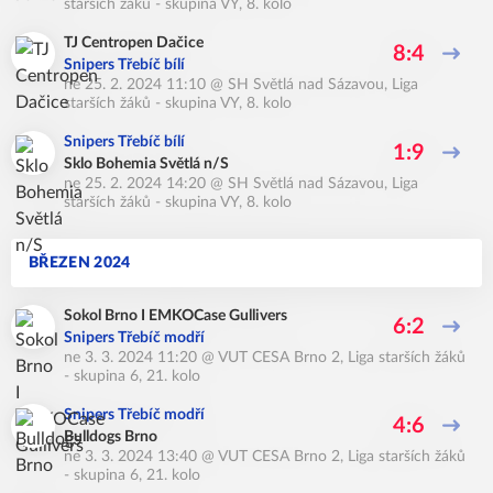
starších žáků - skupina VY, 8. kolo
TJ Centropen Dačice
8:4
Snipers Třebíč bílí
ne 25. 2. 2024 11:10
@
SH Světlá nad Sázavou
,
Liga
starších žáků - skupina VY, 8. kolo
Snipers Třebíč bílí
1:9
Sklo Bohemia Světlá n/S
ne 25. 2. 2024 14:20
@
SH Světlá nad Sázavou
,
Liga
starších žáků - skupina VY, 8. kolo
BŘEZEN 2024
Sokol Brno I EMKOCase Gullivers
6:2
Snipers Třebíč modří
ne 3. 3. 2024 11:20
@
VUT CESA Brno 2
,
Liga starších žáků
- skupina 6, 21. kolo
Snipers Třebíč modří
4:6
Bulldogs Brno
ne 3. 3. 2024 13:40
@
VUT CESA Brno 2
,
Liga starších žáků
- skupina 6, 21. kolo