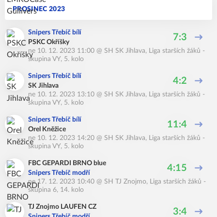
PROSINEC 2023
Snipers Třebíč bílí
7:3
PSKC Okříšky
ne 10. 12. 2023 11:00
@
SH SK Jihlava
,
Liga starších žáků -
skupina VY, 5. kolo
Snipers Třebíč bílí
4:2
SK Jihlava
ne 10. 12. 2023 13:10
@
SH SK Jihlava
,
Liga starších žáků -
skupina VY, 5. kolo
Snipers Třebíč bílí
11:4
Orel Kněžice
ne 10. 12. 2023 14:20
@
SH SK Jihlava
,
Liga starších žáků -
skupina VY, 5. kolo
FBC GEPARDI BRNO blue
4:15
Snipers Třebíč modří
ne 17. 12. 2023 10:40
@
SH TJ Znojmo
,
Liga starších žáků -
skupina 6, 14. kolo
TJ Znojmo LAUFEN CZ
3:4
Snipers Třebíč modří