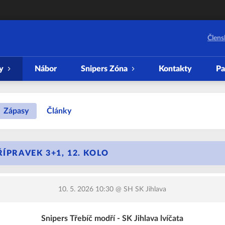
Člens
y
Nábor
Snipers Zóna
Kontakty
Pa
Zápasy
Články
ŘÍPRAVEK 3+1, 12. KOLO
10. 5. 2026 10:30
@ SH SK Jihlava
Snipers Třebíč modří - SK Jihlava lvíčata