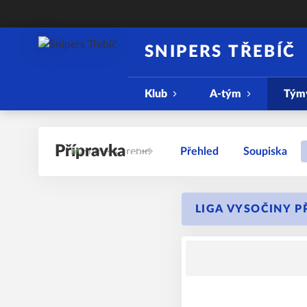
SNIPERS TŘEBÍČ
Klub
A-tým
Tým
Přípravka
Přehled
Soupiska
LIGA VYSOČINY P