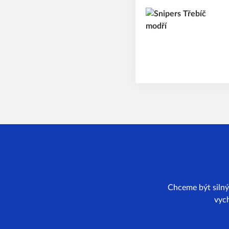
Chceme být silný
vych