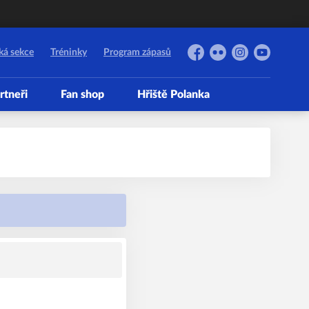
ká sekce
Tréninky
Program zápasů
Facebook
Flickr
Instagram
YouTube
rtneři
Fan shop
Hřiště Polanka