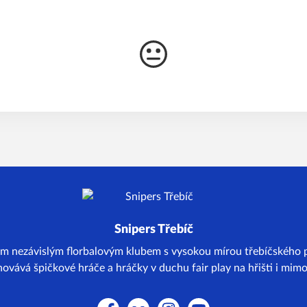
Snipers Třebíč
m nezávislým florbalovým klubem s vysokou mírou třebíčského p
ovává špičkové hráče a hráčky v duchu fair play na hřišti i mimo