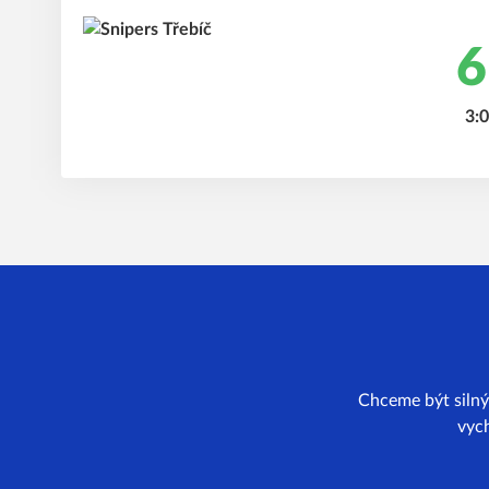
6
3:0
Chceme být silný
vych