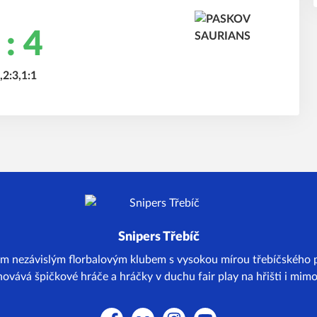
 : 4
,2:3,1:1
Snipers Třebíč
m nezávislým florbalovým klubem s vysokou mírou třebíčského p
ovává špičkové hráče a hráčky v duchu fair play na hřišti i mimo