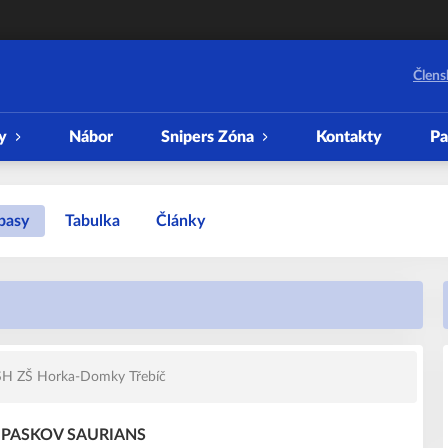
Člens
y
Nábor
Snipers Zóna
Kontakty
Pa
pasy
Tabulka
Články
H ZŠ Horka-Domky Třebíč
 - PASKOV SAURIANS