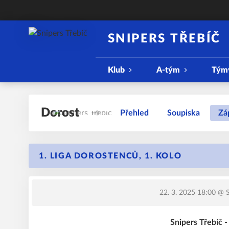
SNIPERS TŘEBÍČ
Klub
A-tým
Tým
Dorost
Přehled
Soupiska
Zá
1. LIGA DOROSTENCŮ, 1. KOLO
22. 3. 2025 18:00
@ S
Snipers Třebíč