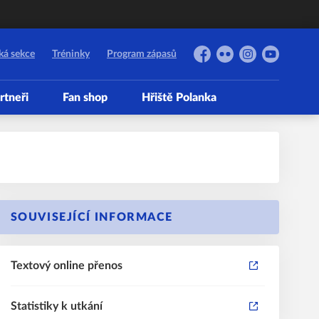
ká sekce
Tréninky
Program zápasů
Facebook
Flickr
Instagram
YouTube
rtneři
Fan shop
Hřiště Polanka
SOUVISEJÍCÍ INFORMACE
Textový online přenos
Statistiky k utkání