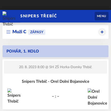
SNIPERS TŘEBÍČ
MENU
Muži C
ZÁPASY
POHÁR, 1. KOLO
20. 8. 2023 8:00
@ SH ZŠ Horka-Domky Třebíč
Snipers Třebíč - Orel Dolní Bojanovice
– : –