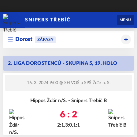
SNIPERS TŘEBÍČ
MENU
Dorost
ZÁPASY
2. LIGA DOROSTENCŮ - SKUPINA 5, 19. KOLO
16. 3. 2024 9:00
@ SH VOŠ a SPŠ Žďár n. S.
Hippos Žďár n/S. - Snipers Třebíč B
6 : 2
2:1,3:0,1:1