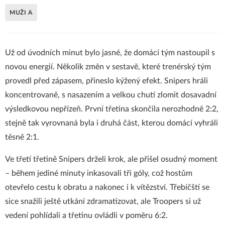
MUŽI A
Už od úvodních minut bylo jasné, že domácí tým nastoupil s
novou energií. Několik změn v sestavě, které trenérský tým
provedl před zápasem, přineslo kýžený efekt. Snipers hráli
koncentrovaně, s nasazením a velkou chutí zlomit dosavadní
výsledkovou nepřízeň. První třetina skončila nerozhodně 2:2,
stejně tak vyrovnaná byla i druhá část, kterou domácí vyhráli
těsně 2:1.
Ve třetí třetině Snipers drželi krok, ale přišel osudný moment
– během jediné minuty inkasovali tři góly, což hostům
otevřelo cestu k obratu a nakonec i k vítězství. Třebíčští se
sice snažili ještě utkání zdramatizovat, ale Troopers si už
vedení pohlídali a třetinu ovládli v poměru 6:2.