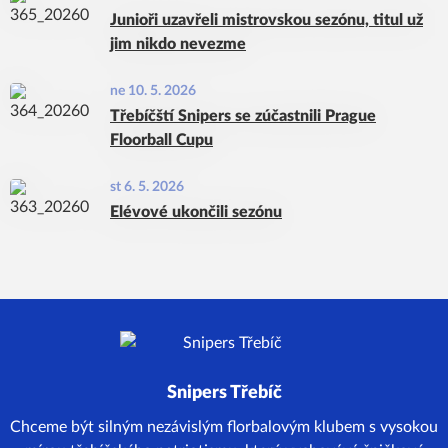
Junioři uzavřeli mistrovskou sezónu, titul už
jim nikdo nevezme
ne 10. 5. 2026
Třebíčští Snipers se zúčastnili Prague
Floorball Cupu
st 6. 5. 2026
Elévové ukončili sezónu
Snipers Třebíč
Chceme být silným nezávislým florbalovým klubem s vysokou