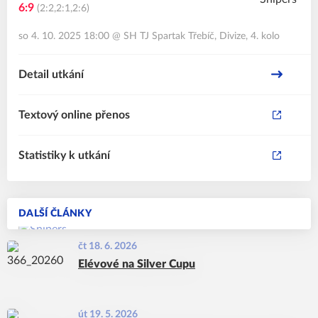
6:9
(2:2,2:1,2:6)
so 4. 10. 2025 18:00
@
SH TJ Spartak Třebíč
,
Divize, 4. kolo
Detail utkání
Textový online přenos
Statistiky k utkání
DALŠÍ ČLÁNKY
čt 18. 6. 2026
Elévové na Silver Cupu
út 19. 5. 2026