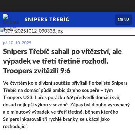
SNIPERS TŘEBÍČ
MENU
pá 10. 10. 2025
Snipers Třebíč sahali po vítězství, ale
výpadek ve třetí třetině rozhodl.
Troopers zvítězili 9:6
Ve čtvrtém kole divizní soutěže přivítali florbalisté Snipers
Třebíč na domácí půdě ambiciózního soupeře – tým
Troopers U23. I přes porážku 6:9 předvedli domácí svůj
dosud nejlepší výkon v sezóně. Zápas byl dlouho vyrovnaný,
ale minutový výpadek ve třetí třetině, během kterého
Snipers inkasovali tři rychlé branky, se ukázal jako
rozhodující.