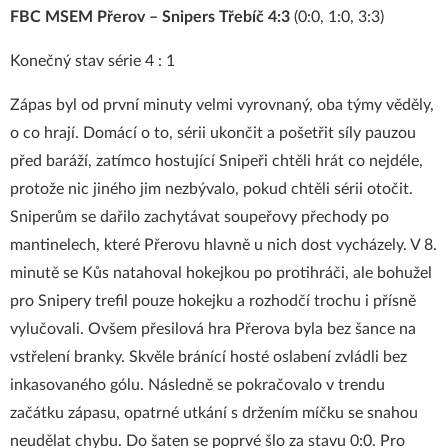
FBC MSEM Přerov – Snipers Třebíč 4:3
(0:0, 1:0, 3:3)
Konečný stav série 4 : 1
Zápas byl od první minuty velmi vyrovnaný, oba týmy věděly,
o co hrají. Domácí o to, sérii ukončit a pošetřit síly pauzou
před baráží, zatímco hostující Snipeři chtěli hrát co nejdéle,
protože nic jiného jim nezbývalo, pokud chtěli sérii otočit.
Sniperům se dařilo zachytávat soupeřovy přechody po
mantinelech, které Přerovu hlavně u nich dost vycházely. V 8.
minutě se Kůs natahoval hokejkou po protihráči, ale bohužel
pro Snipery trefil pouze hokejku a rozhodčí trochu i přísně
vylučovali. Ovšem přesilová hra Přerova byla bez šance na
vstřelení branky. Skvěle bránící hosté oslabení zvládli bez
inkasovaného gólu. Následně se pokračovalo v trendu
začátku zápasu, opatrné utkání s držením míčku se snahou
neudělat chybu. Do šaten se poprvé šlo za stavu 0:0. Pro