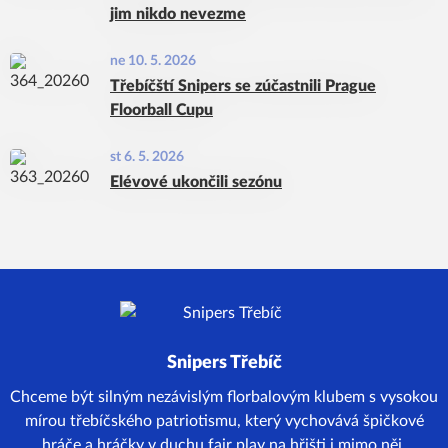
jim nikdo nevezme
ne 10. 5. 2026
Třebíčští Snipers se zúčastnili Prague
Floorball Cupu
st 6. 5. 2026
Elévové ukončili sezónu
Snipers Třebíč
Chceme být silným nezávislým florbalovým klubem s vysokou
mírou třebíčského patriotismu, který vychovává špičkové
hráče a hráčky v duchu fair play na hřišti i mimo něj.