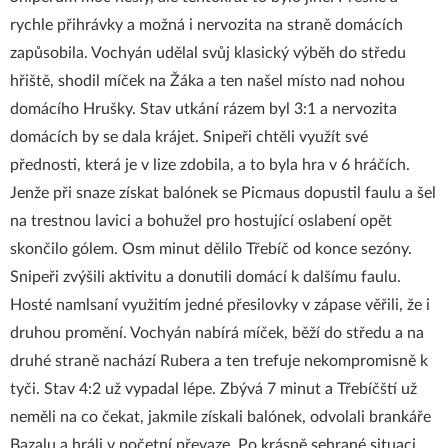
rychle přihrávky a možná i nervozita na straně domácích
zapůsobila. Vochyán udělal svůj klasický výběh do středu
hřiště, shodil míček na Žáka a ten našel místo nad nohou
domácího Hrušky. Stav utkání rázem byl 3:1 a nervozita
domácích by se dala krájet. Snipeři chtěli využít své
přednosti, která je v lize zdobila, a to byla hra v 6 hráčích.
Jenže při snaze získat balónek se Picmaus dopustil faulu a šel
na trestnou lavici a bohužel pro hostující oslabení opět
skončilo gólem. Osm minut dělilo Třebíč od konce sezóny.
Snipeři zvýšili aktivitu a donutili domácí k dalšímu faulu.
Hosté namlsaní využitím jedné přesilovky v zápase věřili, že i
druhou promění. Vochyán nabírá míček, běží do středu a na
druhé straně nachází Rubera a ten trefuje nekompromisně k
tyči. Stav 4:2 už vypadal lépe. Zbývá 7 minut a Třebíčští už
neměli na co čekat, jakmile získali balónek, odvolali brankáře
Bazalu a hráli v početní převaze. Po krásně sehrané situaci