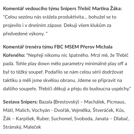
Komentář vedoucího týmu Snipers Třebíč Martina Žáka:
"Celou sezónu nás srážela produktivita... bohužel se to
projevilo i v dnešním zápase. Dekuji všem klukům za
předvedené výkony. "
Komentář trenéra týmu FBC MSEM Přerov Michala
Kořeného:
"Nepřeji nikomu nic špatného. Mrzí mě, že Třebíč
padá. Tohle play down mělo parametry minimálně play off a
byl to těžký soupeř. Podařilo se nám celou sérii dodržovat
taktiku a měli jsme skvělou obranu. Jdeme se připravit na
dalšího soupeře. Třebíči děkuji a přeju do budoucna uspěchy."
Sestava Snipers:
Bazala
(
Brestovský) – Machálek, Picmaus,
Mátl, Malich, Vochyán - Dvořák, Vejmělka, Štveráček, Kůs,
Žák – Karpíšek, Ruber, Suchomel, Svoboda, Janata – Dlabač,
Stránský, Maleček