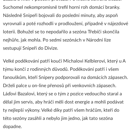
Suchomel nekompromisně trefil horní roh domácí branky.
Následně Snipeři bojovali do poslední minuty, aby aspoň
vyrovnali a poté rozhodli v prodloužení, případně v nájezdové
loterii. Bohužel se to nepodařilo a sezóna Třebíči skončila
nejhůře, jak mohla. Po sedmi sezónách v Národní lize
sestupují Snipeři do Divize.
Velké poděkování patří kouči Michalovi Kelblerovi, který u A
týmu končí z rodinných důvodů. Poděkování patří i všem
fanouškům, kteří Snipery podporovali na domácích zápasech.
Drželi palce u on-line přenosů při venkovních zápasech.
Láďovi Bazalovi, který se o tým z pozice vedoucího staral a
dělal jim servis, aby hráči měli dost energie a mohli podávat
ty nejlepší výkony. Velké díky patří všem hráčům, kteří do
této sezóny zasáhli a nebylo jim jedno, jak tato sezóna
dopadne.