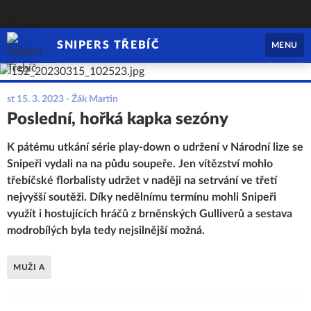
SNIPERS TŘEBÍČ
MENU
st 15. 3. 2023
- Žák Martin
Poslední, hořká kapka sezóny
K pátému utkání série play-down o udržení v Národní lize se
Snipeři vydali na na půdu soupeře. Jen vítězství mohlo
třebíčské florbalisty udržet v naději na setrvání ve třetí
nejvyšší soutěži. Díky nedělnímu termínu mohli Snipeři
využít i hostujících hráčů z brněnských Gulliverů a sestava
modrobílých byla tedy nejsilnější možná.
MUŽI A