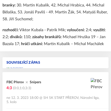
branky:
30. Martin Kubalík, 42. Michal Hrabica, 44. Michal
Bělaška, 53. Jonáš Pavliš - 49. Martin Žák, 54. Matyáš Ruber,
58. Jiří Suchomel;
rozhodčí:
Viktor Kubala - Patrik Mik;
vyloučení:
2:4;
využití:
2:2;
diváků:
110;
zásahy brankářů:
Michael Hruška 19 – Jan
Bazala 17;
hráči utkání:
Martin Kubalík – Michal Machálek
SOUVISEJÍCÍ ZÁPAS
FBC Přerov
Snipers
4:3
(0:0,1:0,3:3)
ne 12. 3. 2023 18:00
@
SH SK START PŘEROV
,
Národní liga,
5. kolo