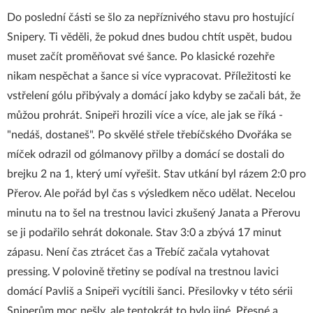
Do poslední části se šlo za nepříznivého stavu pro hostující
Snipery. Ti věděli, že pokud dnes budou chtít uspět, budou
muset začít proměňovat své šance. Po klasické rozehře
nikam nespěchat a šance si více vypracovat. Příležitosti ke
vstřelení gólu přibývaly a domácí jako kdyby se začali bát, že
můžou prohrát. Snipeři hrozili více a více, ale jak se říká -
"nedáš, dostaneš". Po skvělé střele třebíčského Dvořáka se
míček odrazil od gólmanovy přilby a domácí se dostali do
brejku 2 na 1, který umí vyřešit. Stav utkání byl rázem 2:0 pro
Přerov. Ale pořád byl čas s výsledkem něco udělat. Necelou
minutu na to šel na trestnou lavici zkušený Janata a Přerovu
se ji podařilo sehrát dokonale. Stav 3:0 a zbývá 17 minut
zápasu. Není čas ztrácet čas a Třebíč začala vytahovat
pressing. V polovině třetiny se podíval na trestnou lavici
domácí Pavliš a Snipeři vycítili šanci. Přesilovky v této sérii
Sniperům moc nešly, ale tentokrát to bylo jiné. Přesné a