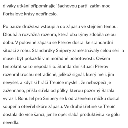
diváky utkání připomínající šachovou partii zatím moc
florbalové krásy nepřineslo.
Po pauze družstva vstoupila do zápasu ve stejném tempu.
Dlouhá a rozvážná rozehra, která oba týmy zdobila celou
dobu. V polovině zápasu se Přerov dostal ke standardní
situaci z rohu. Standardky Snipery zaměstnávaly celou sérii a
museli být pokaždé v mimořádné pohotovosti. Ovšem
tentokrát se to nepodařilo. Standardní situaci Přerov
rozehrál trochu netradičně, jelikož signál, který měli, jim
nevyšel, a když si hráči Třebíče mysleli, že nebezpečí je
zažehnáno, přišla střela od půlky, kterou pozorný Bazala
vyrazil. Bohužel pro Snipery se k odraženému míčku dostal
soupeř a otevřel skóre zápasu. Ve druhé třetině se Třebíč
dostala do více šancí, jenže opět slabá produktivita ke gólu
nevedla.