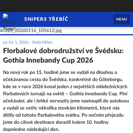
SNIPERS TŘEBÍČ
MENU
pá 16. 1. 2026
- Skála Milan
Florbalové dobrodružství ve Švédsku:
Gothia Innebandy Cup 2026
Na nový rok po 15. hodině jsme se vydali na dlouhou a
očekávanou cestu do Švédska, konkrétně do Göteborgu,
kde se v roce 2026 konal jeden z největších mládežnických
florbalových turnajů na světě – Gothia Innebandy Cup. Plní
očekávání, ale i lehké nervozity jsme nastoupili do autobusu
a vydali se vstříc několika stovkám kilometrů, které nás
dělily od tohoto florbalového svátku. Po nočním přejezdu
jsme do cílové destinace dorazili kolem 10. hodiny
dopoledne následující den.