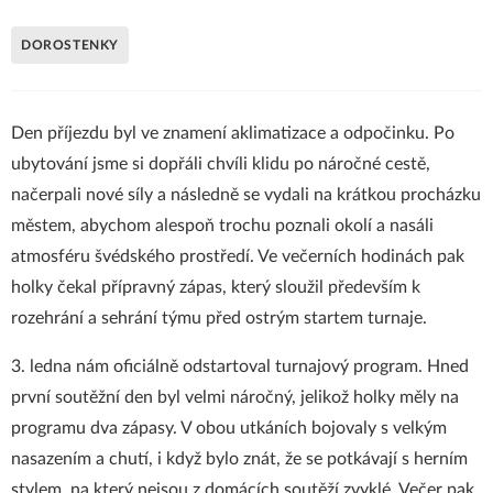
DOROSTENKY
Den příjezdu byl ve znamení aklimatizace a odpočinku. Po
ubytování jsme si dopřáli chvíli klidu po náročné cestě,
načerpali nové síly a následně se vydali na krátkou procházku
městem, abychom alespoň trochu poznali okolí a nasáli
atmosféru švédského prostředí. Ve večerních hodinách pak
holky čekal přípravný zápas, který sloužil především k
rozehrání a sehrání týmu před ostrým startem turnaje.
3. ledna nám oficiálně odstartoval turnajový program. Hned
první soutěžní den byl velmi náročný, jelikož holky měly na
programu dva zápasy. V obou utkáních bojovaly s velkým
nasazením a chutí, i když bylo znát, že se potkávají s herním
stylem, na který nejsou z domácích soutěží zvyklé. Večer pak