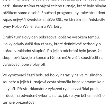
patřil slavnostnímu zahájení celého turnaje, které bylo silným
zážitkem samo o sobě. Součástí programu byl také atraktivní
zápas nejvyšší švédské soutěže SSL, ve kterém se představily
týmy Pixbo Wallenstam a Warberg.
Druhý turnajový den pokračoval opět ve vysokém tempu.
Holky čekaly další dva zápasy, které definitivně rozhodly o
pořadí v základní skupině. Po jejich odehrání bylo jasné, že
skupinová fáze je u konce a tým se může začít soustředit na
vyřazovací boje v play off.
Ve vyřazovací části bohužel holky narazily na velmi silného
soupeře a jejich turnajová cesta skončila hned v prvním kole
play off. Přesto zklamání z vyřazení rychle vystřídal pocit
hrdosti na odvedený výkon a na to, jak se tým během celého
turnaje prezentoval.