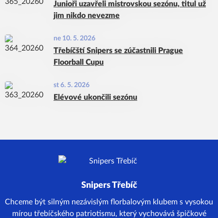
Junioři uzavřeli mistrovskou sezónu, titul už
jim nikdo nevezme
ne 10. 5. 2026
Třebíčští Snipers se zúčastnili Prague
Floorball Cupu
st 6. 5. 2026
Elévové ukončili sezónu
Snipers Třebíč
Chceme být silným nezávislým florbalovým klubem s vysokou
mírou třebíčského patriotismu, který vychovává špičkové