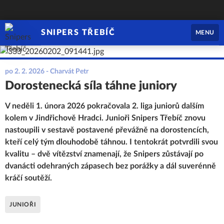
SNIPERS TŘEBÍČ
MENU
po 2. 2. 2026
- Charvát Petr
Dorostenecká síla táhne juniory
V neděli 1. února 2026 pokračovala 2. liga juniorů dalším
kolem v Jindřichově Hradci. Junioři Snipers Třebíč znovu
nastoupili v sestavě postavené převážně na dorostencích,
kteří celý tým dlouhodobě táhnou. I tentokrát potvrdili svou
kvalitu – dvě vítězství znamenají, že Snipers zůstávají po
dvanácti odehraných zápasech bez porážky a dál suverénně
kráčí soutěží.
JUNIOŘI