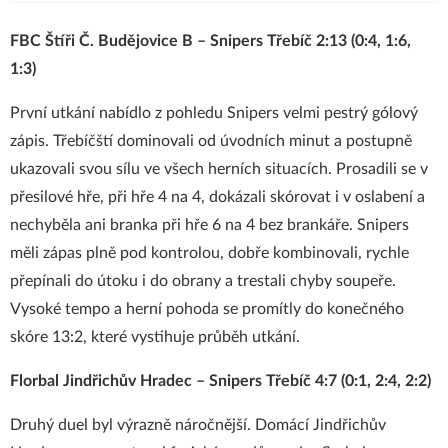
FBC Štíři Č. Budějovice B – Snipers Třebíč 2:13 (0:4, 1:6,
1:3)
První utkání nabídlo z pohledu Snipers velmi pestrý gólový
zápis. Třebíčští dominovali od úvodních minut a postupně
ukazovali svou sílu ve všech herních situacích. Prosadili se v
přesilové hře, při hře 4 na 4, dokázali skórovat i v oslabení a
nechyběla ani branka při hře 6 na 4 bez brankáře. Snipers
měli zápas plně pod kontrolou, dobře kombinovali, rychle
přepínali do útoku i do obrany a trestali chyby soupeře.
Vysoké tempo a herní pohoda se promítly do konečného
skóre 13:2, které vystihuje průběh utkání.
Florbal Jindřichův Hradec – Snipers Třebíč 4:7 (0:1, 2:4, 2:2)
Druhý duel byl výrazně náročnější. Domácí Jindřichův