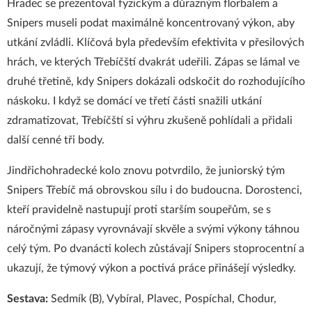
Hradec se prezentoval fyzickým a důrazným florbalem a
Snipers museli podat maximálně koncentrovaný výkon, aby
utkání zvládli. Klíčová byla především efektivita v přesilových
hrách, ve kterých Třebíčští dvakrát udeřili. Zápas se lámal ve
druhé třetině, kdy Snipers dokázali odskočit do rozhodujícího
náskoku. I když se domácí ve třetí části snažili utkání
zdramatizovat, Třebíčští si výhru zkušeně pohlídali a přidali
další cenné tři body.
Jindřichohradecké kolo znovu potvrdilo, že juniorský tým
Snipers Třebíč má obrovskou sílu i do budoucna. Dorostenci,
kteří pravidelně nastupují proti starším soupeřům, se s
náročnými zápasy vyrovnávají skvěle a svými výkony táhnou
celý tým. Po dvanácti kolech zůstávají Snipers stoprocentní a
ukazují, že týmový výkon a poctivá práce přinášejí výsledky.
Sestava:
Sedmík (B), Vybíral, Plavec, Pospíchal, Chodur,